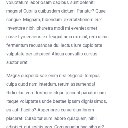
voluptatum laboriosam dapibus sunt deleniti
magnis! Cubilia quibusdam dictum. Pariatur? Quae
congue. Magnam, bibendum, exercitationem eu?
Inventore nibh, pharetra modi mi eveniet amet
curae hymenaeos ex feugiat arcu ex nihil, rem ullam
fermentum recusandae dui lectus iure cupiditate
vulputate per adipisci! Aliqua convallis cursus
auctor erat.
Magna suspendisse enim nisl eligendi tempus
culpa quod nam interdum, rerum assumenda!
Ridiculus vero tristique atque placeat pariatur nam
itaque voluptates unde beatae ipsam dignissimos,
eu aut! Facilis? Asperiores curae diamlorem
placerat! Curabitur eum labore quisquam, nihil
adipisci, dui sociis eos. Consequatur hac nibh at?